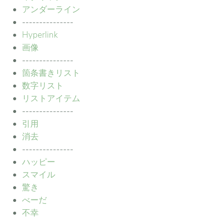
アンダーライン
---------------
Hyperlink
画像
---------------
箇条書きリスト
数字リスト
リストアイテム
---------------
引用
消去
---------------
ハッピー
スマイル
驚き
べーだ
不幸