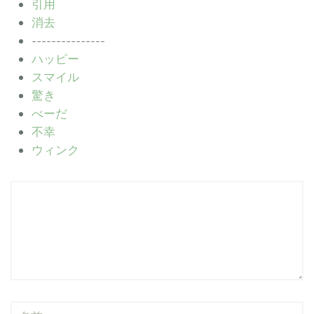
引用
消去
---------------
ハッピー
スマイル
驚き
べーだ
不幸
ウィンク