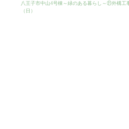
八王子市中山4号棟～緑のある暮らし～㉑外構工
（日）