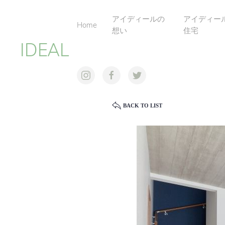
アイディールの
アイディー
Home
想い
住宅
IDEAL
BACK TO LIST