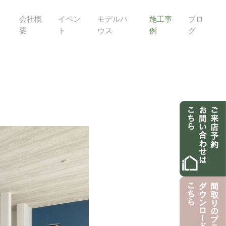
会社概
イベン
モデルハ
施工事
ブロ
要
ト
ウス
例
グ