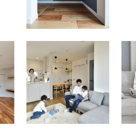
お引渡し後のLDKはとてもあ
物の
たたかい場所となっていま
DK
す！