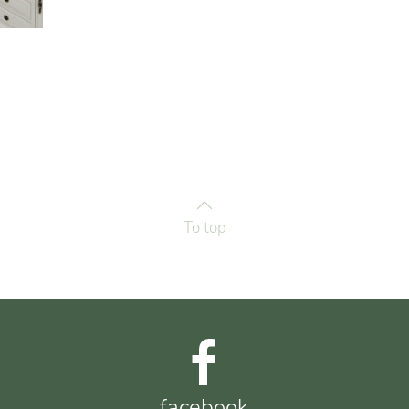
To top
facebook