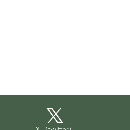
Ｘ（twitter）