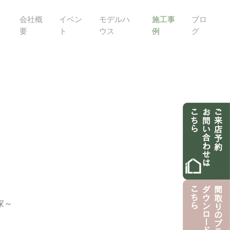
会社概
イベン
モデルハ
施工事
ブロ
要
ト
ウス
例
グ
家～