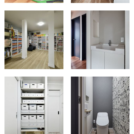
大満足の収納量
たくさんの本がき
れいに収まってま
す！
家族それぞれの名
前がラベリングさ
れています
子供たちも迷わず
自分の箱にしまえ
ます