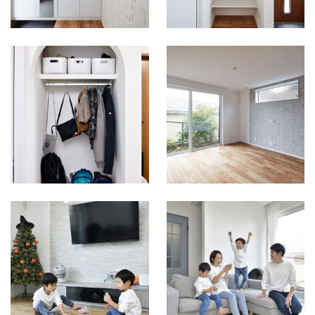
お引っ越し後の玄
関収納 使い勝
お引っ越し前の
手がとても良いそ
LDK
うです！
お引っ越し後の
LDKは家族の笑顔
があふれていま
す！