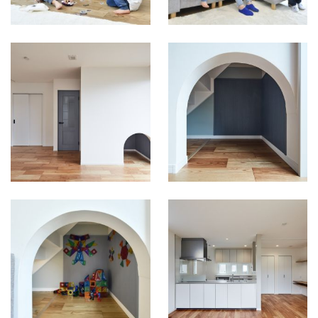
お引っ越し前の階
段下収納 中の壁
にはマグネットボ
ードが設置されて
います
お引っ越し後の階
段下収納は お子
お引っ越し前でま
様の楽しいスペー
だ何も物の入って
スに なっていま
いなしLDK
す！