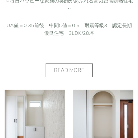
～毎日ハッピーな家族の笑顔があふれる高気密高断熱住宅
～
UA値＝0.35前後 中間C値＝0.5 耐震等級3 認定長期
優良住宅 3LDK/28坪
READ MORE
R壁が素敵な玄関
収納 お引っ
越し前