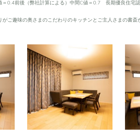
値＝0.4前後（弊社計算による）中間C値＝0.7 長期優良住宅
りがご趣味の奥さまのこだわりのキッチンとご主人さまの書斎
壁のグレー系を基調にアクセ
ントカラーの色味や金糸が入
L
ったカーテンが品よく豪華！