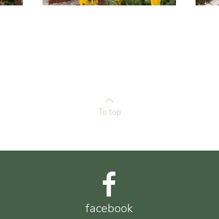
To top
facebook