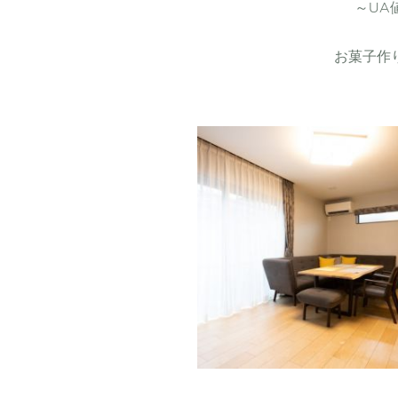
～UA
お菓子作