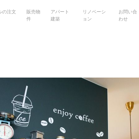
ルの注文
販売物
アパート
リノベーシ
お問い合
件
建築
ョン
わせ