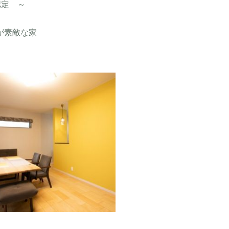
認定 ～
が素敵な家
マスタードイエローの壁が
DKを一層明るくそしておし
ゃれに♪