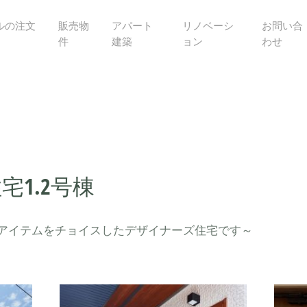
ルの注文
販売物
アパート
リノベーシ
お問い合
件
建築
ョン
わせ
1.2号棟
アイテムをチョイスしたデザイナーズ住宅です～