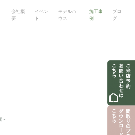
会社概
イベン
モデルハ
施工事
ブロ
要
ト
ウス
例
グ
家～