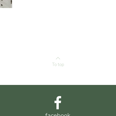
To top
facebook