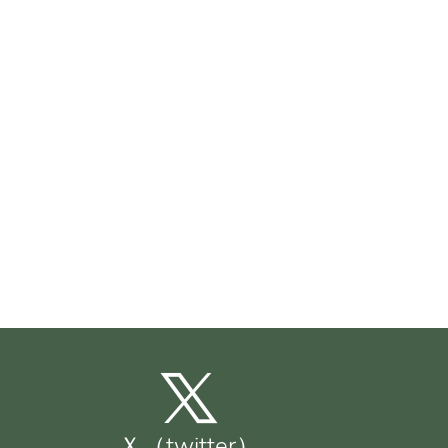
Ｘ（twitter）