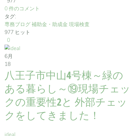
977
0 件のコメント
タグ:
専務ブログ
補助金・助成金
現場検査
977 ヒット
0
6月
18
八王子市中山4号棟～緑の
ある暮らし～⑲現場チェッ
クの重要性2と 外部チェッ
クをしてきました！
ideal