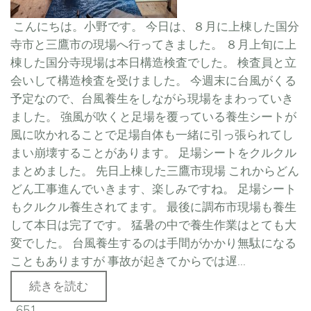
こんにちは。小野です。 今日は、８月に上棟した国分
寺市と三鷹市の現場へ行ってきました。 ８月上旬に上
棟した国分寺現場は本日構造検査でした。 検査員と立
会いして構造検査を受けました。 今週末に台風がくる
予定なので、台風養生をしながら現場をまわっていき
ました。 強風が吹くと足場を覆っている養生シートが
風に吹かれることで足場自体も一緒に引っ張られてし
まい崩壊することがあります。 足場シートをクルクル
まとめました。 先日上棟した三鷹市現場 これからどん
どん工事進んでいきます、楽しみですね。 足場シート
もクルクル養生されてます。 最後に調布市現場も養生
して本日は完了です。 猛暑の中で養生作業はとても大
変でした。 台風養生するのは手間がかかり無駄になる
こともありますが 事故が起きてからでは遅...
続きを読む
651